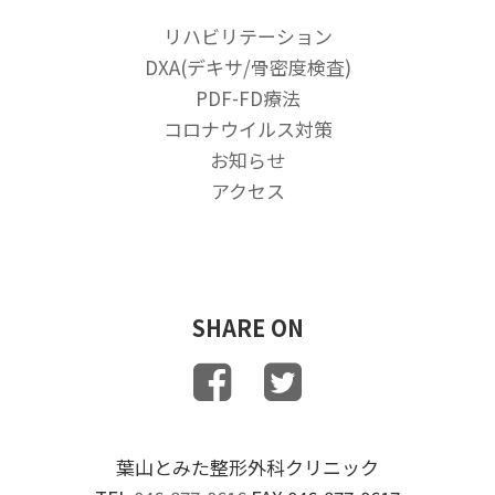
2022/2/27
診療のお知らせ
リハビリテーション
DXA(デキサ/骨密度検査)
2022/2/18
休診のお知らせ
PDF-FD療法
2021/10/3
コロナウイルス対策
10／11 通常診療です。
お知らせ
2021/6/18
アクセス
夏季休業のお知らせ
2021/6/18
スタッフのワクチン接種について2
2021/6/18
7月・祝日の休診のお知らせ
SHARE ON
2021/5/25
スタッフのワクチン接種について
2021/4/6
GW診療のお知らせ
葉山とみた整形外科クリニック
2020/12/1