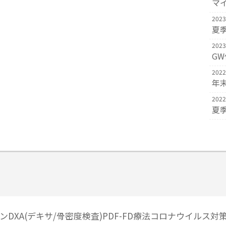
マ
2023
夏
2023
G
2022
年
2022
夏
2022
G
2022
診
2022
休
2021
ン
DXA(デキサ/骨密度検査)
PDF-FD療法
コロナウイルス対
10